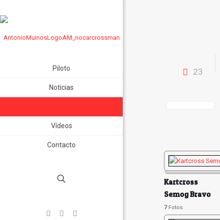
Piloto
23
Noticias
Galerías
Vídeos
Contacto
Kartcross
Semog Bravo
2016
7
Fotos