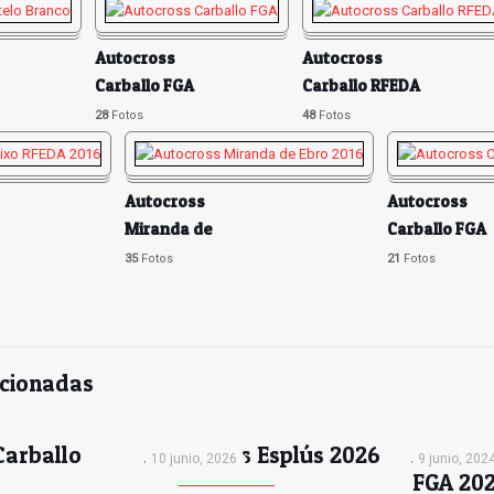
Autocross
Autocross
Carballo FGA
Carballo RFEDA
28
Fotos
48
Fotos
Autocross
Autocross
Miranda de
Carballo FGA
Ebro 2016
Sept.
35
Fotos
21
Fotos
acionadas
Carballo
Autocross Esplús 2026
Autocro
10 junio, 2026
9 junio, 202
FGA 20