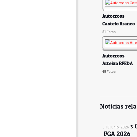
Autocross
Castelo Branco
21
Fotos
Autocross
Arteixo RFEDA
2016
48
Fotos
Noticias rel
Autocross 
10 junio, 2026
FGA 2026