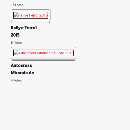
Pre Rallye
18
Fotos
Ferrol
Rallye Ferrol
2015
8
Fotos
Autocross
Miranda de
Ebro 2015
4
Fotos