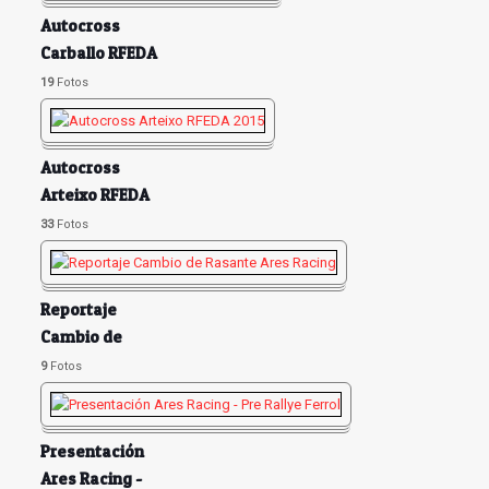
Autocross
Carballo RFEDA
2015
19
Fotos
Autocross
Arteixo RFEDA
2015
33
Fotos
Reportaje
Cambio de
Rasante Ares
9
Fotos
Racing
Presentación
Ares Racing -