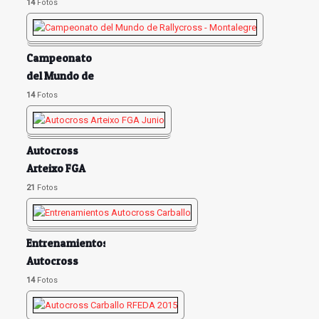
Mayo 2015
14
Fotos
Campeonato
del Mundo de
Rallycross -
14
Fotos
Montalegre
Autocross
Arteixo FGA
Junio
21
Fotos
Entrenamientos
Autocross
Carballo
14
Fotos