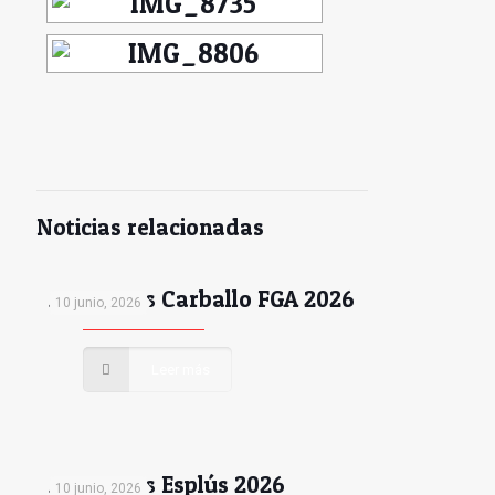
Noticias relacionadas
Autocross Carballo FGA 2026
10 junio, 2026
Leer más
Autocross Esplús 2026
10 junio, 2026