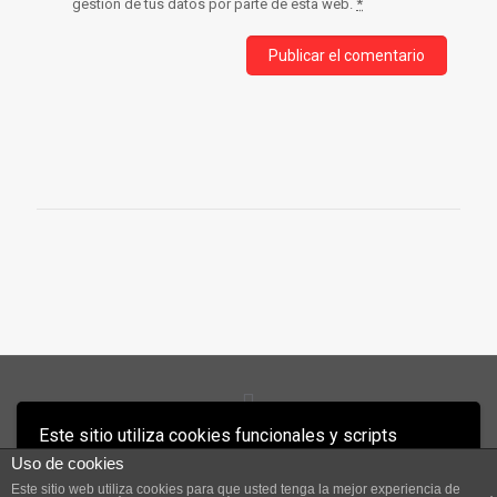
gestión de tus datos por parte de esta web.
*
Este sitio utiliza cookies funcionales y scripts
Antón Muíños 2021 - Diseño: Mbpress.es
externos para mejorar tu experiencia.
Uso de cookies
Este sitio web utiliza cookies para que usted tenga la mejor experiencia de