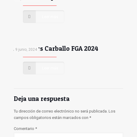
Leer más
Autocross Carballo FGA 2024
9 junio, 2024
Leer más
Deja una respuesta
Tu dirección de correo electrónico no será publicada.
Los
campos obligatorios están marcados con
*
Comentario
*