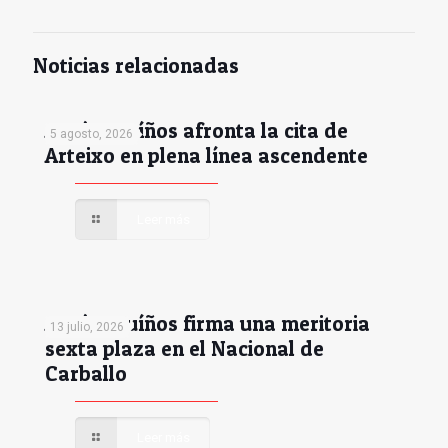
Noticias relacionadas
Antón Muíños afronta la cita de
5 agosto, 2026
Arteixo en plena línea ascendente
Leer más
Antón Muíños firma una meritoria
13 julio, 2026
sexta plaza en el Nacional de
Carballo
Leer más