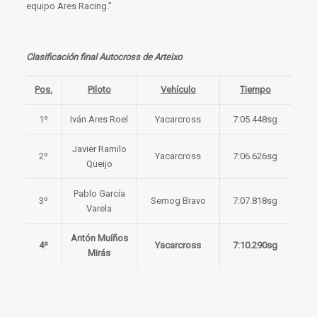
equipo Ares Racing.”
Clasificación final Autocross de Arteixo
Pos.
Piloto
Vehículo
Tiempo
1º
Iván Ares Roel
Yacarcross
7:05.448sg
Javier Ramilo
2º
Yacarcross
7:06.626sg
Queijo
Pablo García
3º
Semog Bravo
7:07.818sg
Varela
Antón Muíños
4º
Yacarcross
7:10.290sg
Mirás