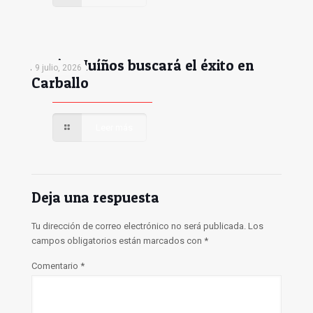
Antón Muíños buscará el éxito en
9 julio, 2026
Carballo
Leer más
Deja una respuesta
Tu dirección de correo electrónico no será publicada.
Los
campos obligatorios están marcados con
*
Comentario
*