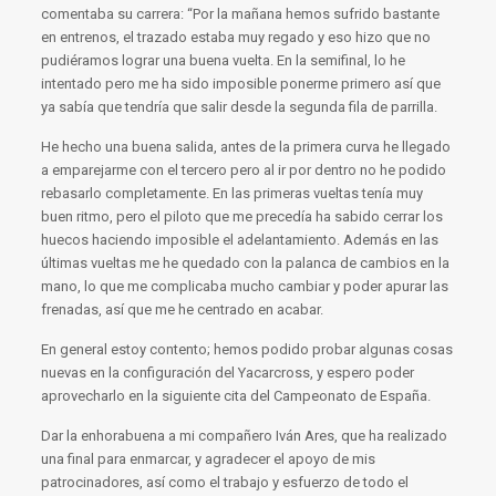
comentaba su carrera: “Por la mañana hemos sufrido bastante
en entrenos, el trazado estaba muy regado y eso hizo que no
pudiéramos lograr una buena vuelta. En la semifinal, lo he
intentado pero me ha sido imposible ponerme primero así que
ya sabía que tendría que salir desde la segunda fila de parrilla.
He hecho una buena salida, antes de la primera curva he llegado
a emparejarme con el tercero pero al ir por dentro no he podido
rebasarlo completamente. En las primeras vueltas tenía muy
buen ritmo, pero el piloto que me precedía ha sabido cerrar los
huecos haciendo imposible el adelantamiento. Además en las
últimas vueltas me he quedado con la palanca de cambios en la
mano, lo que me complicaba mucho cambiar y poder apurar las
frenadas, así que me he centrado en acabar.
En general estoy contento; hemos podido probar algunas cosas
nuevas en la configuración del Yacarcross, y espero poder
aprovecharlo en la siguiente cita del Campeonato de España.
Dar la enhorabuena a mi compañero Iván Ares, que ha realizado
una final para enmarcar, y agradecer el apoyo de mis
patrocinadores, así como el trabajo y esfuerzo de todo el