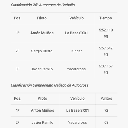
Clasificación 24º Autocross de Carballo
Pos.
Piloto
Vehículo
Tiempo
5:52.118
1º
Antón Muíños
La Base SX01
sg
5:57.542
2º
Sergio Busto
Kincar
sg
6:07.157
3º
Javier Ramilo
Yacarcross
sg
Clasificación Campeonato Gallego de Autocross
Pos.
Piloto
Vehículo
Puntos
1º
Antón Muíños
La Base SX01
72
2º
Javier Ramilo
Yacarcross
68