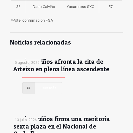
3º
Darío Calviño
Yacarcross SXC
57
*Pdte. confirmación FGA
Noticias relacionadas
Antón Muíños afronta la cita de
5 agosto, 2026
Arteixo en plena línea ascendente
Leer más
Antón Muíños firma una meritoria
13 julio, 2026
sexta plaza en el Nacional de