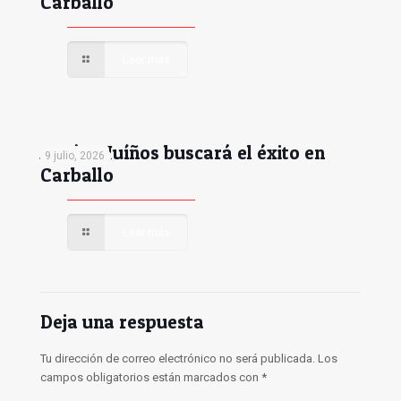
Carballo
Leer más
Antón Muíños buscará el éxito en
9 julio, 2026
Carballo
Leer más
Deja una respuesta
Tu dirección de correo electrónico no será publicada.
Los
campos obligatorios están marcados con
*