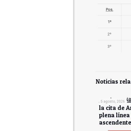
Pos.
1º
2º
3º
Noticias rel
Antón Muíñ
5 agosto, 2026
la cita de A
plena línea
ascendent