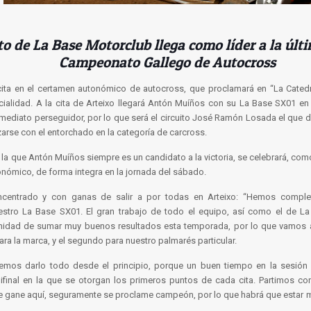
oto de La Base Motorclub llega como líder a la últi
Campeonato Gallego de Autocross
a cita en el certamen autonómico de autocross, que proclamará en “La Cate
cialidad. A la cita de Arteixo llegará Antón Muíños con su La Base SX01 en 
mediato perseguidor, por lo que será el circuito José Ramón Losada el que d
arse con el entorchado en la categoría de carcross.
en la que Antón Muíños siempre es un candidato a la victoria, se celebrará, com
nómico, de forma integra en la jornada del sábado.
centrado y con ganas de salir a por todas en Arteixo: “Hemos compl
stro La Base SX01. El gran trabajo de todo el equipo, así como el de L
nidad de sumar muy buenos resultados esta temporada, por lo que vamos a 
ara la marca, y el segundo para nuestro palmarés particular.
os darlo todo desde el principio, porque un buen tiempo en la sesión d
ifinal en la que se otorgan los primeros puntos de cada cita. Partimos con
 gane aquí, seguramente se proclame campeón, por lo que habrá que estar 