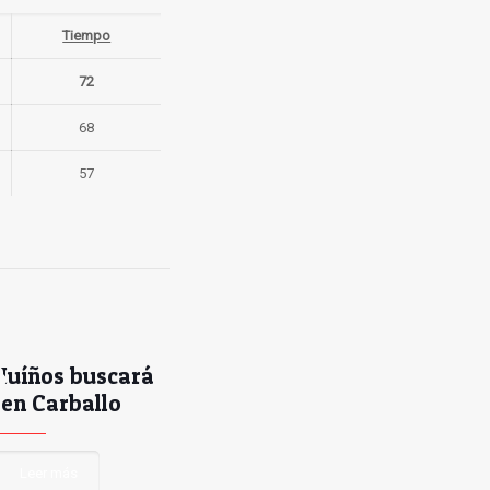
Tiempo
72
68
57
Muíños buscará
 en Carballo
Leer más