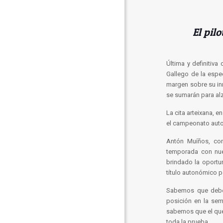
El pil
Última y definitiv
Gallego de la espe
margen sobre su in
se sumarán para alz
La cita arteixana, 
el campeonato auto
Antón Muíños, con
temporada con nue
brindado la oportu
título autonómico p
Sabemos que debem
posición en la sem
sabemos que el que
toda la prueba.