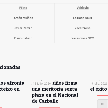
Piloto
Vehículo
Antón Muíños
La Base SX01
Javier Ramilo
Yacarcross
Darío Calviño
Yacarcross SXC
acionadas
os afronta
Antón Muíños firma
Antón 
13 julio, 2026
9 julio, 2026
rteixo en
una meritoria sexta
el éxito
plaza en el Nacional
e
de Carballo