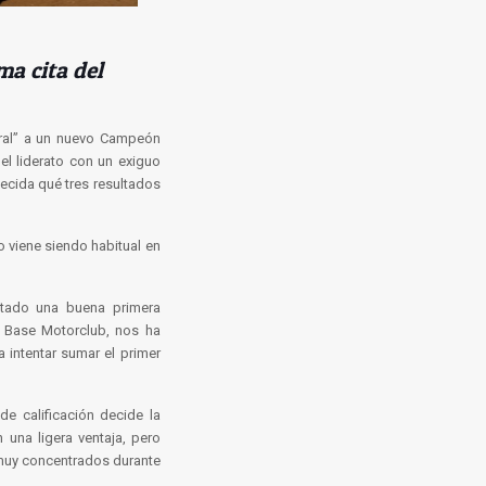
ma cita del
dral” a un nuevo Campeón
el liderato con un exiguo
ecida qué tres resultados
o viene siendo habitual en
etado una buena primera
a Base Motorclub, nos ha
intentar sumar el primer
e calificación decide la
 una ligera ventaja, pero
muy concentrados durante