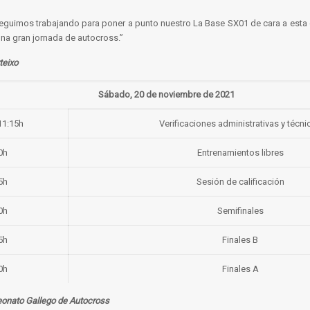
seguimos trabajando para poner a punto nuestro La Base SX01 de cara a esta 
una gran jornada de autocross.”
teixo
Sábado, 20 de noviembre de 2021
11:15h
Verificaciones administrativas y técni
0h
Entrenamientos libres
5h
Sesión de calificación
0h
Semifinales
5h
Finales B
0h
Finales A
eonato Gallego de Autocross