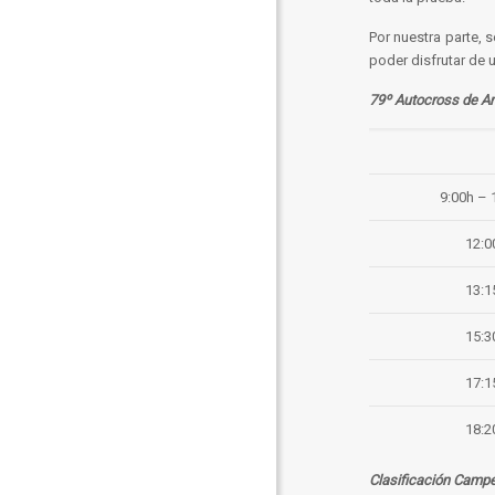
Por nuestra parte, 
poder disfrutar de 
79º Autocross de Ar
9:00h – 
12:0
13:1
15:3
17:1
18:2
Clasificación Camp