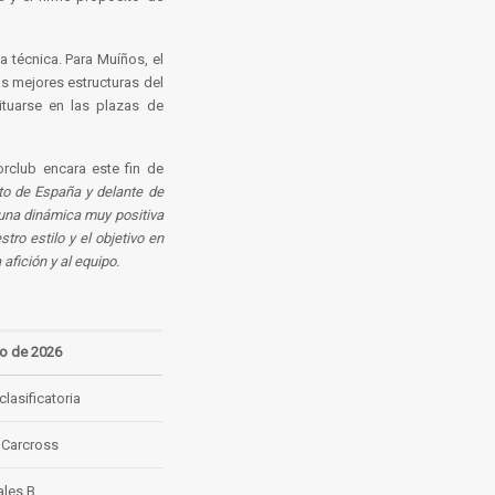
a técnica. Para Muíños, el
as mejores estructuras del
tuarse en las plazas de
orclub encara este fin de
to de España y delante de
 una dinámica muy positiva
ro estilo y el objetivo en
 afición y al equipo.
io de 2026
lasificatoria
C Carcross
ales B