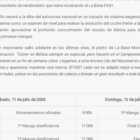
ascendente de rendimiento que viene mostrando el La Base FX01.
lo reunirá a la élite del autocross nacional en un trazado de máxima exigenci
antea como un examen de nivel para evaluar la evolución del coche frente a l
ndo aprovechar el profundo conocimiento del circuito de Bértoa para si
s primeras mangas.
 importante salto adelante en las últimas citas, el piloto de La Base Mot
inación:
“Correr en Bértoa siempre es especial, pero hacerlo en el Campeona
nvierte en un fin de semana clave. Llegamos a esta tercera cita del Nacional en
teixo y queremos mantener esa inercia. El FX01 cada vez se adapta mejor a nuest
or todas, pelear en las posiciones de cabeza y brindar un gran resultado a toda la
bado, 11 de julio de 2026
Domingo, 12 de jul
Entrenamientos oficiales
9:00h
3ª Manga c
1ª Manga clasificatoria
11:00h
Final 
2ª Manga clasificatoria
12:00h
Fin