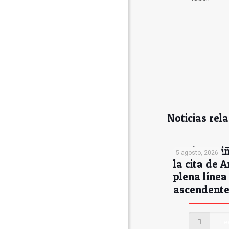
Noticias rel
Antón Muíñ
5 agosto, 2026
la cita de A
plena línea
ascendent
Le