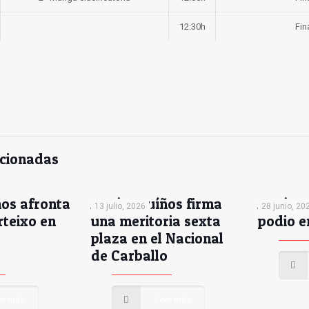
12:30h
Fin
acionadas
os afronta
Antón Muíños firma
Antón M
13 julio, 2026
28 junio, 20
rteixo en
una meritoria sexta
podio e
plaza en el Nacional
e
de Carballo
er más
Leer más