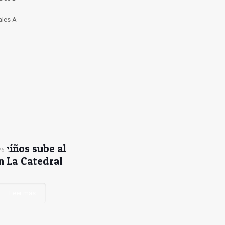
ales A
uíños sube al
26
n La Catedral
Leer más