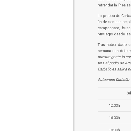
refrendar la línea 
La prueba de Carbal
fin de semana se pl
campeonato, busca
privilegio desde la
Tras haber dado un
semana con determ
nuestra gente lo co
tras el podio de Ar
Carballo es salir a p
Autocross Carballo
Sá
12:00h
16:00h
18:30h