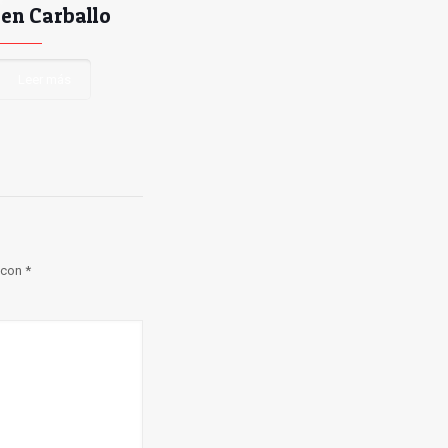
 en Carballo
Leer más
 con
*