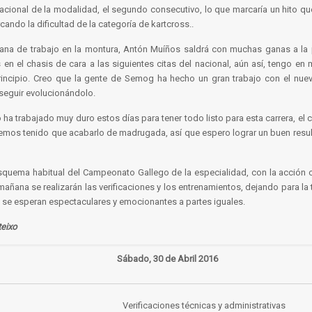
 nacional de la modalidad, el segundo consecutivo, lo que marcaría un hito q
ando la dificultad de la categoría de kartcross..
ana de trabajo en la montura, Antón Muíños saldrá con muchas ganas a la
en el chasis de cara a las siguientes citas del nacional, aún así, tengo en 
principio. Creo que la gente de Semog ha hecho un gran trabajo con el nue
seguir evolucionándolo.
 ha trabajado muy duro estos días para tener todo listo para esta carrera, el
hemos tenido que acabarlo de madrugada, así que espero lograr un buen resu
 esquema habitual del Campeonato Gallego de la especialidad, con la acción 
mañana se realizarán las verificaciones y los entrenamientos, dejando para la t
 se esperan espectaculares y emocionantes a partes iguales.
teixo
Sábado, 30 de Abril 2016
Verificaciones técnicas y administrativas