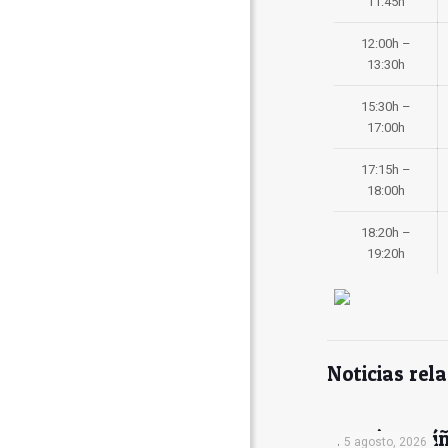
11:45h
12:00h –
13:30h
15:30h –
17:00h
17:15h –
18:00h
18:20h –
19:20h
Noticias rel
Antón Muíñ
5 agosto, 2026