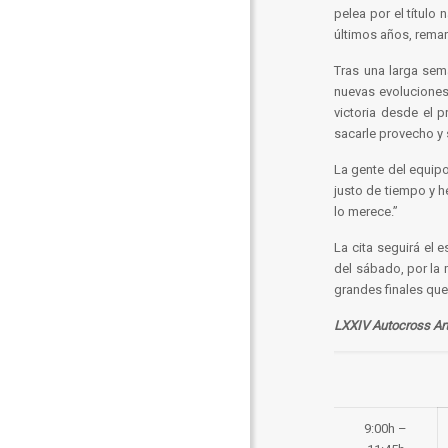
pelea por el título
últimos años, remarc
Tras una larga sem
nuevas evoluciones 
victoria desde el 
sacarle provecho y 
La gente del equipo
justo de tiempo y 
lo merece.”
La cita seguirá el
del sábado, por la 
grandes finales que
LXXIV Autocross Ar
9:00h –