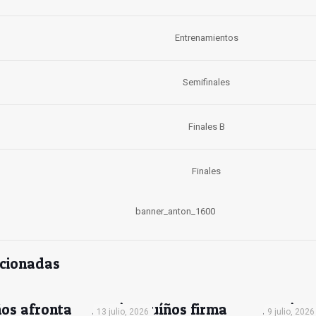
Entrenamientos
Semifinales
Finales B
Finales
acionadas
os afronta
Antón Muíños firma
Antón 
13 julio, 2026
9 julio, 2026