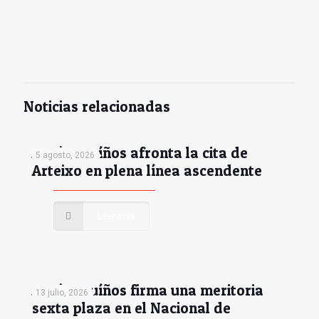
Noticias relacionadas
Antón Muíños afronta la cita de
5 agosto, 2026
Arteixo en plena línea ascendente
Leer más
Antón Muíños firma una meritoria
13 julio, 2026
sexta plaza en el Nacional de