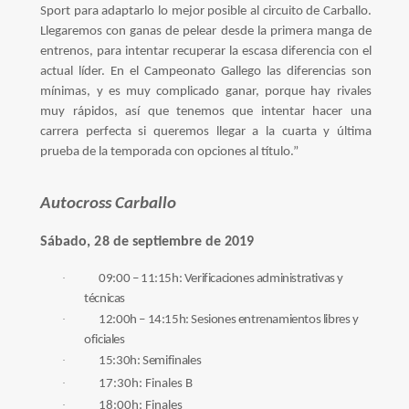
Sport para adaptarlo lo mejor posible al circuito de Carballo.
Llegaremos con ganas de pelear desde la primera manga de
entrenos, para intentar recuperar la escasa diferencia con el
actual líder. En el Campeonato Gallego las diferencias son
mínimas, y es muy complicado ganar, porque hay rivales
muy rápidos, así que tenemos que intentar hacer una
carrera perfecta si queremos llegar a la cuarta y última
prueba de la temporada con opciones al título.”
Autocross Carballo
S
á
b
a
d
o,
28
d
e septiembre
d
e
2
0
1
9
·
09:00 – 11:15h: Verificaciones administrativas y
técnicas
·
12:00h – 14:15h: Sesiones entrenamientos libres y
oficiales
·
15:30h:
Semifinales
·
17
:30
h
: Finales B
·
18:00h: Finales