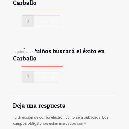
Carballo
Leer más
Antón Muíños buscará el éxito en
9 julio, 2026
Carballo
Leer más
Deja una respuesta
Tu dirección de correo electrónico no será publicada.
Los
campos obligatorios están marcados con
*