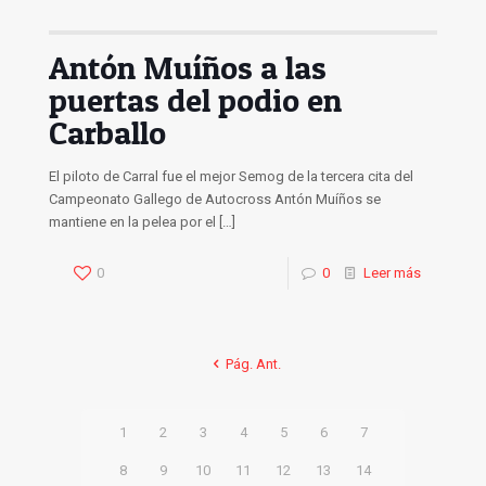
Antón Muíños a las
puertas del podio en
Carballo
El piloto de Carral fue el mejor Semog de la tercera cita del
Campeonato Gallego de Autocross Antón Muíños se
mantiene en la pelea por el
[…]
0
0
Leer más
Pág. Ant.
1
2
3
4
5
6
7
8
9
10
11
12
13
14