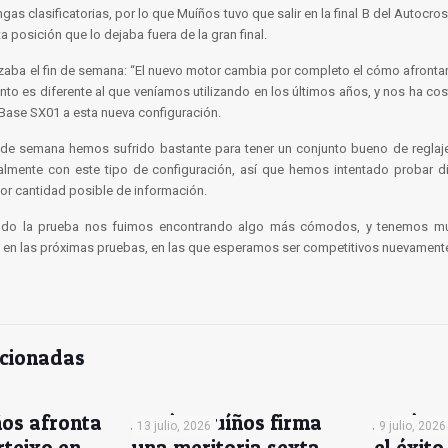
gas clasificatorias, por lo que Muíños tuvo que salir en la final B del Autocr
a posición que lo dejaba fuera de la gran final.
aba el fin de semana: “El nuevo motor cambia por completo el cómo afrontar 
nto es diferente al que veníamos utilizando en los últimos años, y nos ha c
Base SX01 a esta nueva configuración.
n de semana hemos sufrido bastante para tener un conjunto bueno de reglaje
lmente con este tipo de configuración, así que hemos intentado probar di
or cantidad posible de información.
ndo la prueba nos fuimos encontrando algo más cómodos, y tenemos mu
 en las próximas pruebas, en las que esperamos ser competitivos nuevamente
acionadas
os afronta
Antón Muíños firma
Antón 
13 julio, 2026
9 julio, 2026
rteixo en
una meritoria sexta
el éxito