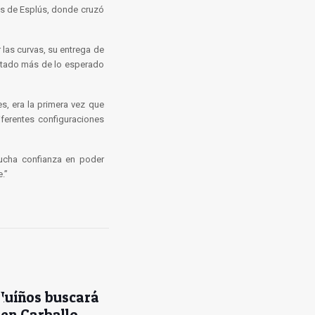
oss de Esplús, donde cruzó
las curvas, su entrega de
ostado más de lo esperado
s, era la primera vez que
ferentes configuraciones
cha confianza en poder
.”
Muíños buscará
 en Carballo