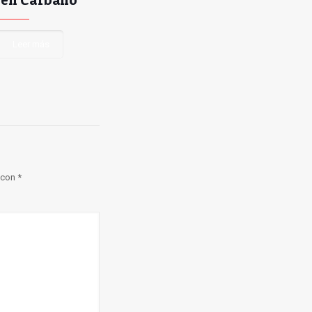
Leer más
 con
*