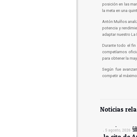
posición en las man
la meta en una quint
Antón Muíños analiz
potencia y rendimie
adaptar nuestro La 
Durante todo el fi
competíamos oficia
para obtener la may
Según fue avanza
competir al máximo
Noticias rel
Antón Muíñ
5 agosto, 2026
la cita de A